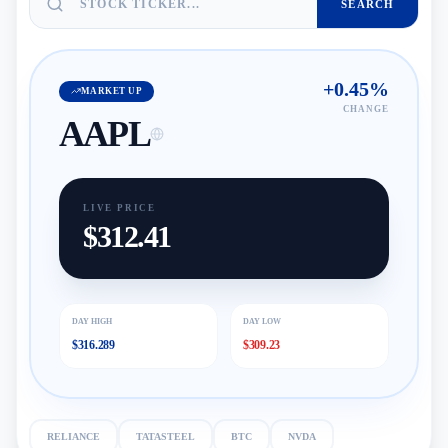
SEARCH
+
0.45
%
MARKET UP
CHANGE
AAPL
LIVE PRICE
$
312.41
DAY HIGH
DAY LOW
$
316.289
$
309.23
RELIANCE
TATASTEEL
BTC
NVDA