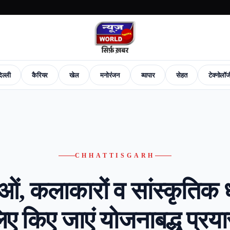
िल्ली
कैरियर
खेल
मनोरंजन
व्यापार
सेहत
टेक्नोलॉ
News
Career
Sports
Entertainment
Business
Health
Tech-News
Fashion
New
CHHATTISGARH
, कलाकारों व सांस्कृतिक ध
िए किए जाएं योजनाबद्ध प्रय