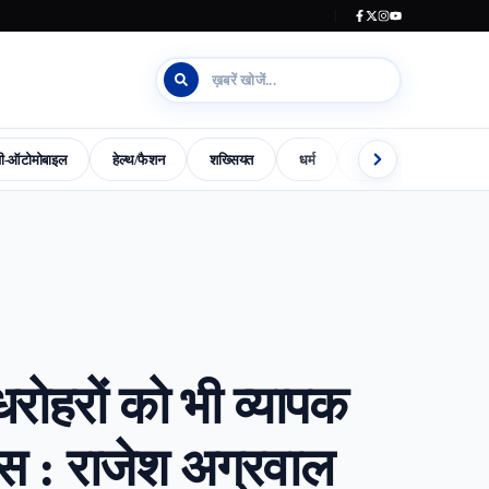
जी-ऑटोमोबाइल
हेल्थ/फैशन
शख्सियत
धर्म
इलेक्शन काउंटडाउन
s-World-Special
Dharm
Madhya-Pradesh-Election-2023
रोहरों को भी व्यापक
ास : राजेश अग्रवाल