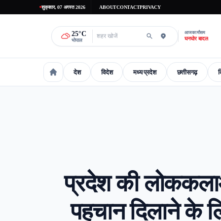
शुक्रवार, 07 अगस्त 2026
ABOUT
CONTACT
PRIVACY
25
°C
आज का मौसम
घनघोर बादल
भोपाल
देश
विदेश
मध्य प्रदेश
छत्तीसगढ़
द
national
International
madhaya-pradesh
Chhattisgarh
Delhi-
प्रदेश की लोककलाओं
पहचान दिलाने के ल