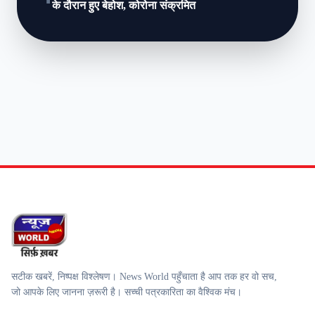
के दौरान हुए बेहोश, कोरोना संक्रमित
सटीक खबरें, निष्पक्ष विश्लेषण। News World पहुँचाता है आप तक हर वो सच,
जो आपके लिए जानना ज़रूरी है। सच्ची पत्रकारिता का वैश्विक मंच।