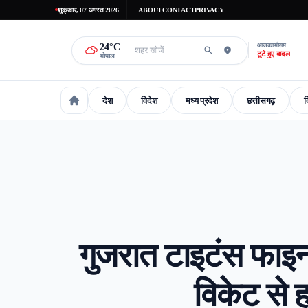
शुक्रवार, 07 अगस्त 2026
ABOUT
CONTACT
PRIVACY
24
°C
आज का मौसम
टूटे हुए बादल
भोपाल
देश
विदेश
मध्य प्रदेश
छत्तीसगढ़
द
national
International
madhaya-pradesh
Chhattisgarh
Delhi-
गुजरात टाइटंस फाइन
विकेट से 