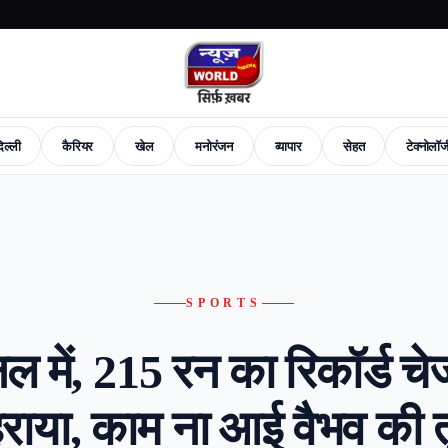
िल्ली
कैरियर
खेल
मनोरंजन
व्यापार
सेहत
टेक्नोलॉ
News
Career
Sports
Entertainment
Business
Health
Tech-News
Fashion
New
SPORTS
ल में, 215 रन का रिकॉर्ड च
हराया, काम ना आई वैभव की त