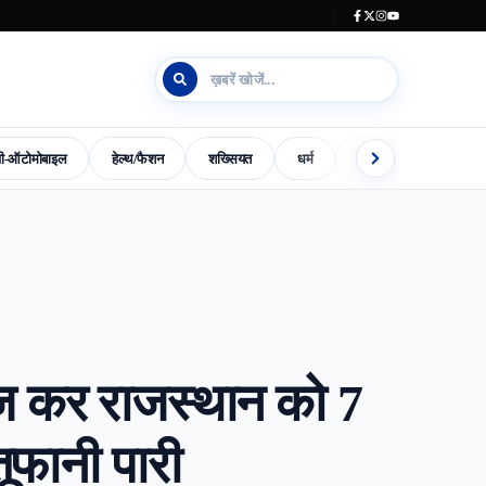
जी-ऑटोमोबाइल
हेल्थ/फैशन
शख्सियत
धर्म
इलेक्शन काउंटडाउन
s-World-Special
Dharm
Madhya-Pradesh-Election-2023
ेज कर राजस्थान को 7
ूफानी पारी