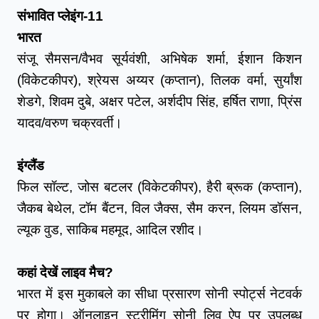
संभावित प्लेइंग-11
भारत
संजू सैमसन/वैभव सूर्यवंशी, अभिषेक शर्मा, ईशान किशन 
(विकेटकीपर), श्रेयस अय्यर (कप्तान), तिलक वर्मा, सुर्यांश 
शेडगे, शिवम दुबे, अक्षर पटेल, अर्शदीप सिंह, हर्षित राणा, प्रिंस 
यादव/वरुण चक्रवर्ती।
इंग्लैंड
फिल सॉल्ट, जोस बटलर (विकेटकीपर), हैरी ब्रूक (कप्तान), 
जैकब बेथेल, टॉम बैंटन, विल जैक्स, सैम करन, लियम डॉसन, 
ल्यूक वुड, साकिब महमूद, आदिल रशीद।
कहां देखें लाइव मैच?
भारत में इस मुकाबले का सीधा प्रसारण सोनी स्पोर्ट्स नेटवर्क 
पर होगा। ऑनलाइन स्ट्रीमिंग सोनी लिव ऐप पर उपलब्ध 