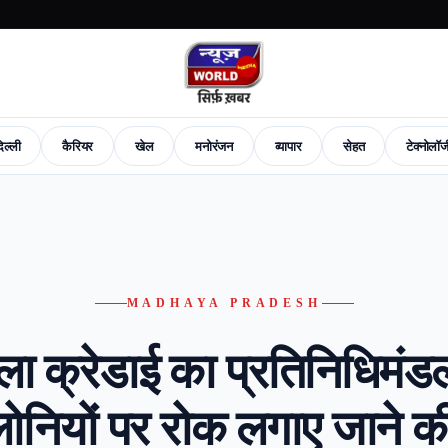
िल्ली
कैरियर
खेल
मनोरंजन
व्यापार
सेहत
टेक्नोलॉ
News
Career
Sports
Entertainment
Business
Health
Tech-News
Fashion
New
MADHAYA PRADESH
ला क्रेडाई का प्रतिनिधिमंडल
ोनियों पर रोक लगाए जाने की