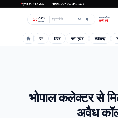
गुरुवार, 06 अगस्त 2026
ABOUT
CONTACT
PRIVACY
23
°C
आज का मौसम
हल्की वर्षा
भोपाल
देश
विदेश
मध्य प्रदेश
छत्तीसगढ़
द
national
International
madhaya-pradesh
Chhattisgarh
Delhi-
भोपाल कलेक्टर से मि
अवैध कॉल