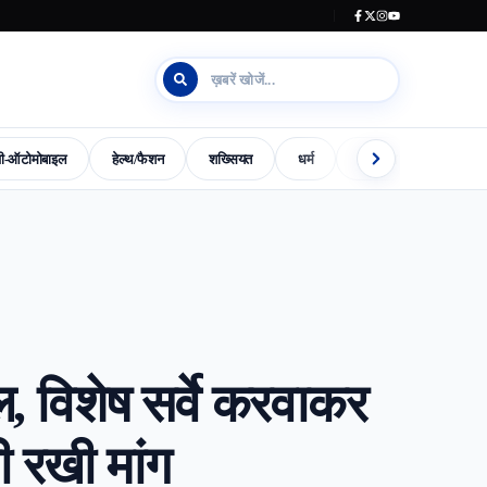
जी-ऑटोमोबाइल
हेल्थ/फैशन
शख्सियत
धर्म
इलेक्शन काउंटडाउन
s-World-Special
Dharm
Madhya-Pradesh-Election-2023
, विशेष सर्वे करवाकर
 रखी मांग