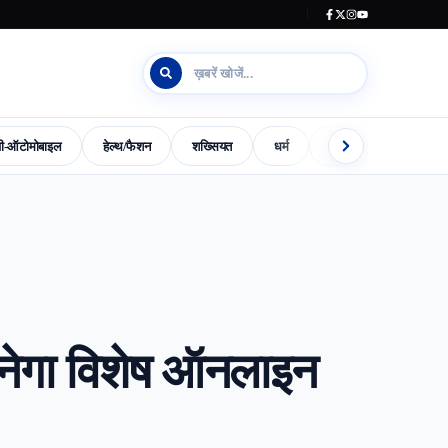
जी-ऑटोमोबाइल
हेल्थ/फैशन
शख्सियत
धर्म
इलेक्शन काउंटडाउन
s-World-Special
Dharm
Madhya-Pradesh-Election-2023
बनेगा विशेष ऑनलाइन