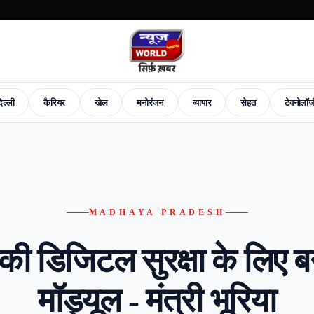
िल्ली
कैरियर
खेल
मनोरंजन
व्यापार
सेहत
टेक्नोलॉ
News
Career
Sports
Entertainment
Business
Health
Tech-News
Fashion
New
MADHAYA PRADESH
 की डिजिटल सुरक्षा के लिए 
मॉड्यूल - मंत्री भूरिया