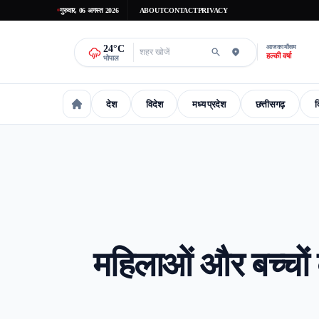
गुरुवार, 06 अगस्त 2026
ABOUT
CONTACT
PRIVACY
24
°C
आज का मौसम
हल्की वर्षा
भोपाल
देश
विदेश
मध्य प्रदेश
छत्तीसगढ़
द
national
International
madhaya-pradesh
Chhattisgarh
Delhi-
महिलाओं और बच्चों