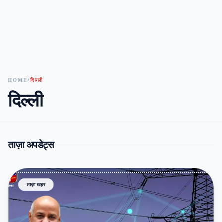
HOME
/
दिल्ली
दिल्ली
ताज़ा अपडेट्स
ताज़ा खब़र