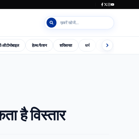
जी-ऑटोमोबाइल
हेल्थ/फैशन
शख्सियत
धर्म
इलेक्शन काउंटडाउन
s-World-Special
Dharm
Madhya-Pradesh-Election-2023
ता है विस्तार