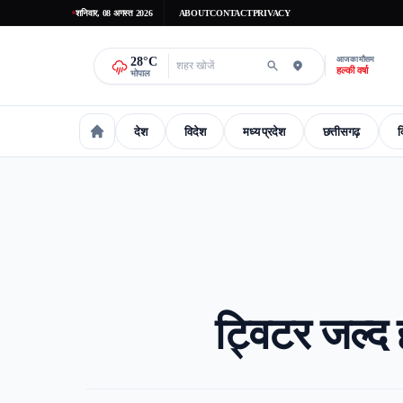
शनिवार, 08 अगस्त 2026
ABOUT
CONTACT
PRIVACY
28
°C
आज का मौसम
हल्की वर्षा
भोपाल
देश
विदेश
मध्य प्रदेश
छत्तीसगढ़
द
national
International
madhaya-pradesh
Chhattisgarh
Delhi-
ट्विटर जल्द 