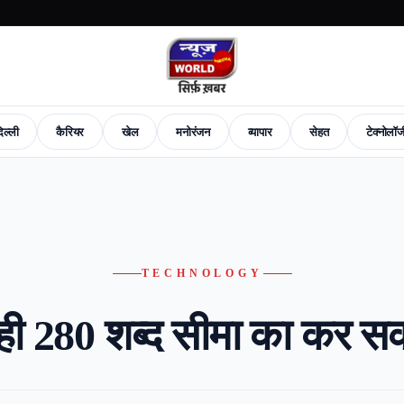
िल्ली
कैरियर
खेल
मनोरंजन
व्यापार
सेहत
टेक्नोलॉ
News
Career
Sports
Entertainment
Business
Health
Tech-News
Fashion
New
TECHNOLOGY
ही 280 शब्द सीमा का कर सक