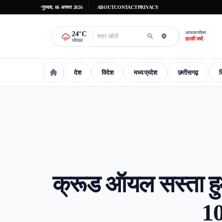
गुरुवार, 06 अगस्त 2026
ABOUT
CONTACT
PRIVACY
24
°C
आज का मौसम
हल्की वर्षा
भोपाल
देश
विदेश
मध्य प्रदेश
छत्तीसगढ़
द
national
International
madhaya-pradesh
Chhattisgarh
Delhi-
क्रूड ऑयल सस्ता हुआ
10