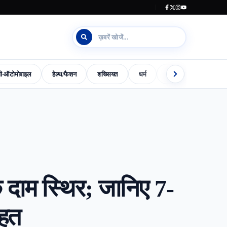
जी-ऑटोमोबाइल
हेल्थ/फैशन
शख्सियत
धर्म
इलेक्शन काउंटडाउन
s-World-Special
Dharm
Madhya-Pradesh-Election-2023
 दाम स्थिर; जानिए 7-
ाहत