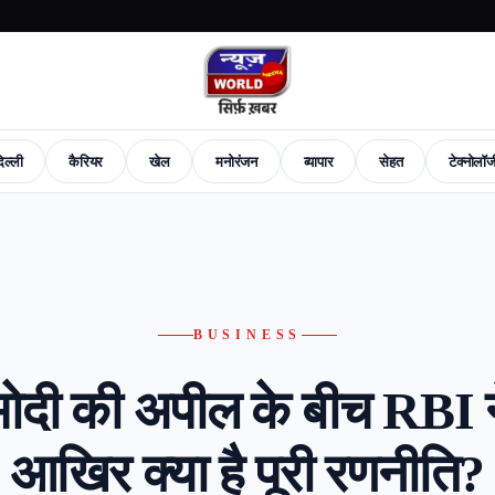
िल्ली
कैरियर
खेल
मनोरंजन
व्यापार
सेहत
टेक्नोलॉ
News
Career
Sports
Entertainment
Business
Health
Tech-News
Fashion
New
BUSINESS
ोदी की अपील के बीच RBI ने ब
आखिर क्या है पूरी रणनीति?