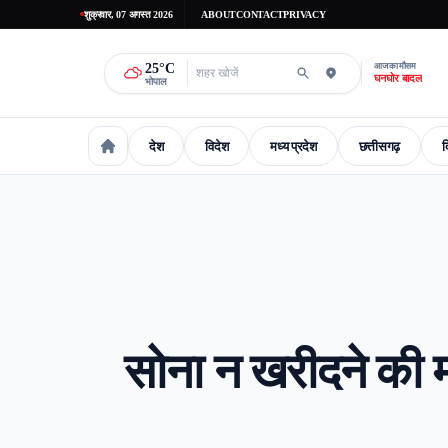
शुक्रवार, 07 अगस्त 2026
ABOUT
CONTACT
PRIVACY
25
°C
आज का मौसम
घनघोर बादल
भोपाल
देश
विदेश
मध्य प्रदेश
छत्तीसगढ़
द
national
International
madhaya-pradesh
Chhattisgarh
Delhi-
सोना न खरीदने की म