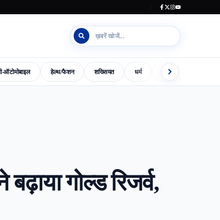
जी-ऑटोमोबाइल
हेल्थ/फैशन
शख्सियत
धर्म
इलेक्शन काउंटडाउन
s-World-Special
Dharm
Madhya-Pradesh-Election-2023
ढ़ाया गोल्ड रिजर्व,