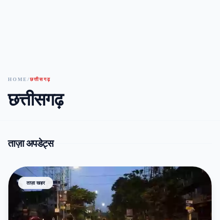
HOME
/
छत्तीसगढ़
छत्तीसगढ़
ताज़ा अपडेट्स
ताज़ा खब़र