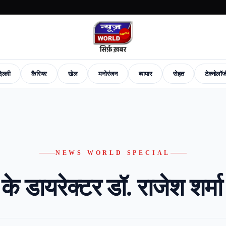
िल्ली
कैरियर
खेल
मनोरंजन
व्यापार
सेहत
टेक्नोलॉ
News
Career
Sports
Entertainment
Business
Health
Tech-News
Fashion
New
NEWS WORLD SPECIAL
ुप के डायरेक्टर डॉ. राजेश शर