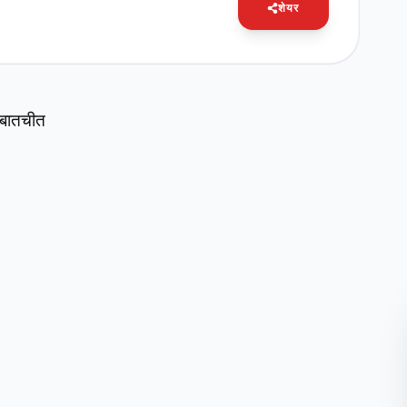
शेयर
स बातचीत