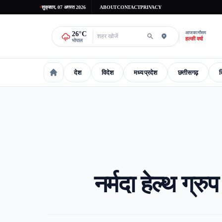
शुक्रवार, 07 अगस्त 2026
ABOUT
CONTACT
PRIVACY
26
°C
आज का मौसम
हल्की वर्षा
भोपाल
देश
विदेश
मध्य प्रदेश
छत्तीसगढ़
द
national
International
madhaya-pradesh
Chhattisgarh
Delhi-
नर्मदा हेल्थ ग्र