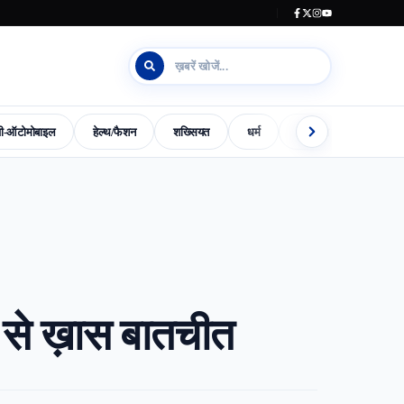
जी-ऑटोमोबाइल
हेल्थ/फैशन
शख्सियत
धर्म
इलेक्शन काउंटडाउन
s-World-Special
Dharm
Madhya-Pradesh-Election-2023
्मा से ख़ास बातचीत